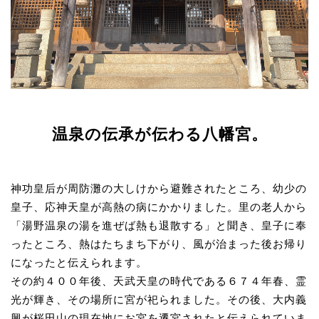
温泉の伝承が伝わる八幡宮。
神功皇后が周防灘の大しけから避難されたところ、幼少の
皇子、応神天皇が高熱の病にかかりました。里の老人から
「湯野温泉の湯を進ぜば熱も退散する」と聞き、皇子に奉
ったところ、熱はたちまち下がり、風が治まった後お帰り
になったと伝えられます。
その約４００年後、天武天皇の時代である６７４年春、霊
光が輝き、その場所に宮が祀られました。その後、大内義
興が桜田山の現在地にお宮を遷宮されたと伝えられていま