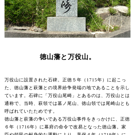
徳山藩と万役山。
万役山に設置された石碑。正徳５年（1715年）に起こっ
た、徳山藩と萩藩との境界紛争発端の地であることを示し
ています。石碑に「万役山尾崎」とあるのは、万役山とは
通称で、当時、萩領では墓ノ尾山、徳山領では尾崎山とも
呼ばれていたためです。
徳山藩と萩藩の争いである万役山事件をきっかけに、正徳
６年（1716年）に幕府の命令で改易となった徳山藩。家
臣や領民の献身的な運動により、享保４年（1719年）に