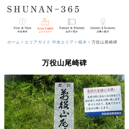
ホーム
エリアガイド 中央エリア
桜木
万役山尾崎碑
万役山尾崎碑