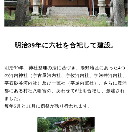
明治39年に六社を合祀して建設。
明治39年、神社整理の法に基づき、湯野地区にあった4つ
の河内神社（字古屋河内社、字牧河内社、字河井河内社、
字石砂谷河内社）及び一竈社（字足内竈社）、さらに豊浦
郡にある村社八幡宮の、あわせて6社を合祀し、創建され
ました。
毎年5月と11月に例祭が執り行われます。